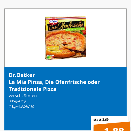
Dr.Oetker
La Mia Pinsa, Die Ofenfrische oder
Tradizionale Pizza
versch. Sorten
305g-435g
(1kg=4,32-6,16)
statt 3,69