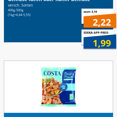
versch. Sorten
400g-500g
statt 3,19
(1kg=4,44-5,55)
2,22
EDEKA-APP-PREIS
1,99