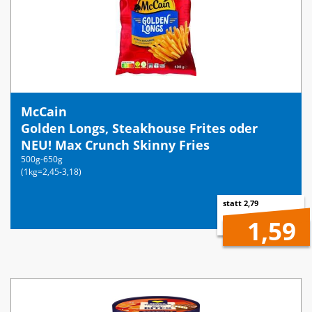
McCain
Golden Longs, Steakhouse Frites oder
NEU! Max Crunch Skinny Fries
500g-650g
(1kg=2,45-3,18)
statt 2,79
1,59