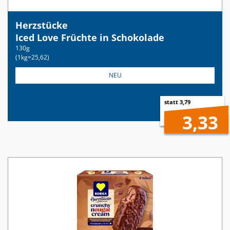
Herzstücke
Iced Love Früchte in Schokolade
130g
(1kg=25,62)
NEU
statt 3,79
3,33