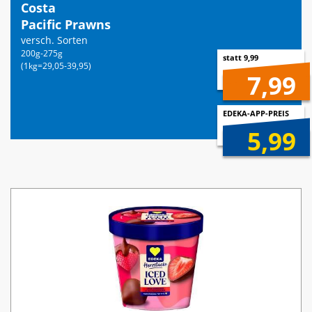
Costa
Pacific Prawns
versch. Sorten
200g-275g
statt 9,99
(1kg=29,05-39,95)
7,99
EDEKA-APP-PREIS
5,99