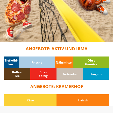
ANGEBOTE: AKTIV UND IRMA
Tiefkühl-
Obst
Frische
Nährmittel
kost
Gemüse
Kaffee
Süss
Getränke
Drogerie
Tee
Salzig
ANGEBOTE: KRAMERHOF
Käse
Fleisch