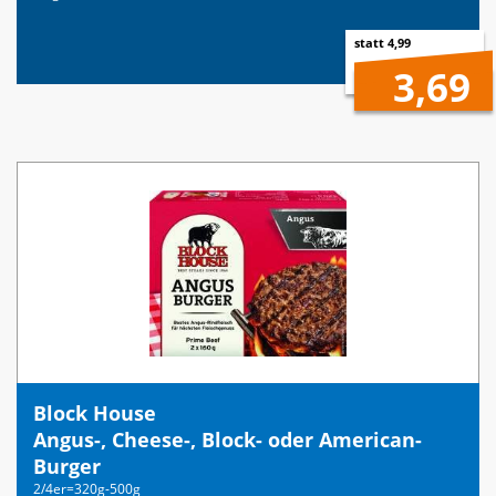
statt 4,99
3,69
Block House
Angus-, Cheese-, Block- oder American-
Burger
2/4er=320g-500g