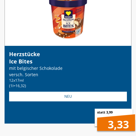
Herzstücke
Ice Bites
mit belgischer Schokolade
versch. Sorten
12x17ml
(1l=16,32)
NEU
statt 3,99
3,33