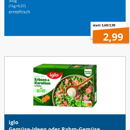
300g
(1kg=9,97)
erntefrisch
statt 3,69/3,99
2,99
iglo
Gemüse-Ideen oder Rahm-Gemüse