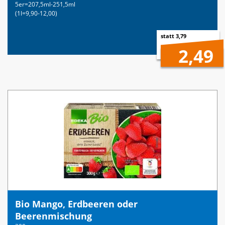
5er=207,5ml-251,5ml
(1l=9,90-12,00)
statt 3,79
2,49
Bio Mango, Erdbeeren oder
Beerenmischung