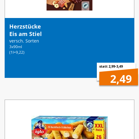
Herzstücke
Eis am Stiel
versch. Sorten
3x90ml
(1l=9,22)
statt 2,99-3,49
2,49