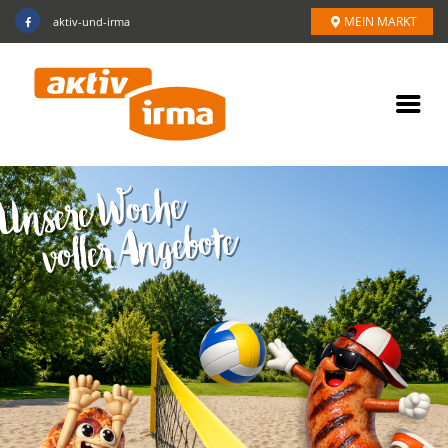
MEIN MARKT
aktiv-und-irma
Unsere Woche
voller Angebote