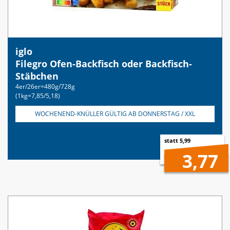
iglo
Filegro Ofen-Backfisch oder Backfisch-
Stäbchen
4er/26er=480g/728g
(1kg=7,85/5,18)
WOCHENEND-KNÜLLER GÜLTIG AB DONNERSTAG / XXL
statt 5,99
3,77